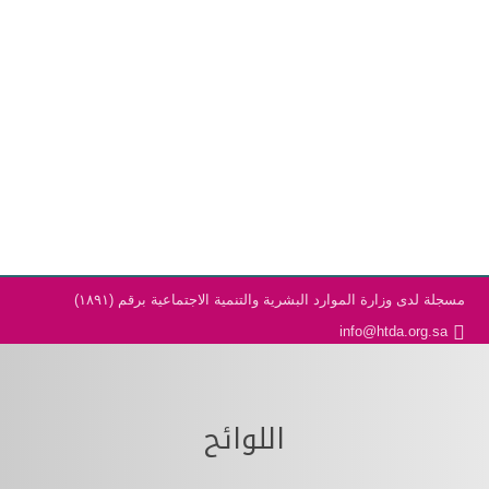
مسجلة لدى وزارة الموارد البشرية والتنمية الاجتماعية برقم (١٨٩١)
info@htda.org.sa
اللوائح