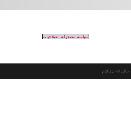
سياسة-مصفوفة-الصلاحيات
ل ©- 2021م