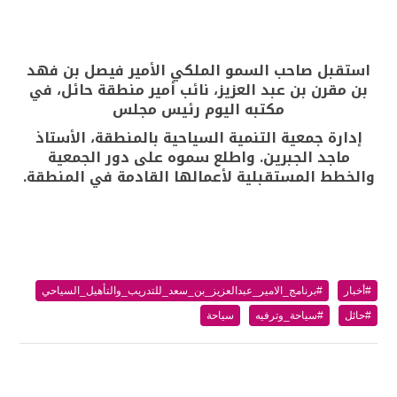
استقبل صاحب السمو الملكي الأمير فيصل بن فهد
بن مقرن بن عبد العزيز، نائب أمير منطقة حائل، في
مكتبه اليوم رئيس مجلس
إدارة جمعية التنمية السياحية بالمنطقة، الأستاذ
ماجد الجبرين. واطلع سموه على دور الجمعية
والخطط المستقبلية لأعمالها القادمة في المنطقة.
#أخبار
#برنامج_الامير_عبدالعزيز_بن_سعد_للتدريب_والتأهيل_السياحي
#حائل
#سياحة_وترفيه
سياحة