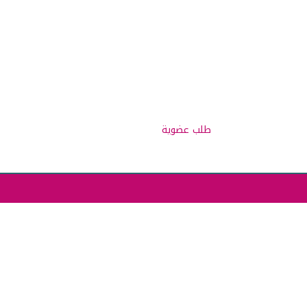
للوائح والانظمة
طلب عضوية